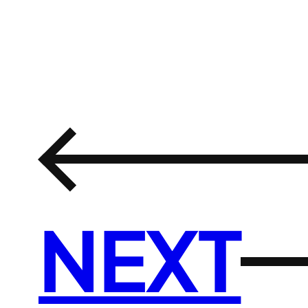
←
NEXT